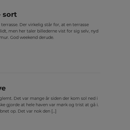
 sort
errasse. Der virkelig står for, at en terrasse
lidt, men her taler billederne vist for sig selv, nyd
temur. God weekend derude.
ve
å glemt. Det var mange år siden der kom sol ned i
e gjorde at hele haven var mørk og trist at gå i.
bnet op. Det var nok den […]