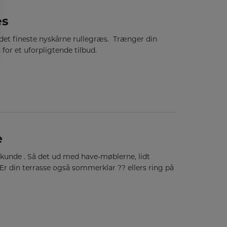
æs
 det fineste nyskårne rullegræs. Trænger din
for et uforpligtende tilbud.
e
ad kunde . Så det ud med have-møblerne, lidt
r din terrasse også sommerklar ?? ellers ring på