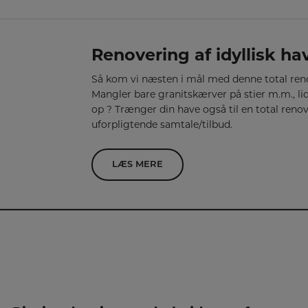
Renovering af idyllisk ha
Så kom vi næsten i mål med denne total reno
Mangler bare granitskærver på stier m.m., l
op ? Trænger din have også til en total renov
uforpligtende samtale/tilbud.
LÆS MERE