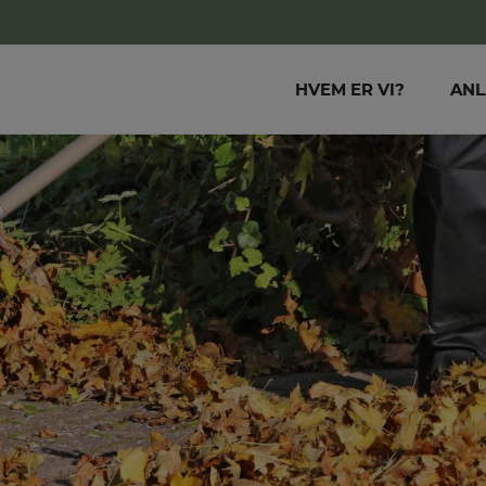
HVEM ER VI?
AN