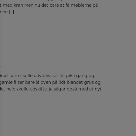
t med kran Men nu det bare at få møblerne på
nne […]
t
sel som skulle udvides lidt. Vi gik i gang og
amle fliser bare lå oven på lidt blandet grus og
 det hele skulle udskifte, ja sågar også med et nyt