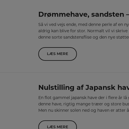
Drømmehave, sandsten –
Så vi ved vejs ende, med denne perle af en ny t
aldrig kan blive for stor. Normalt vil vi skrive 
denne sorte sandstensflise og den nye støt
LÆS MERE
Nulstilling af Japansk ha
En flot gammel japansk have der i flere år l
denne have, rigtig mange træer og store busk
Men nu skinner solen ned og haven er atter å
LÆS MERE