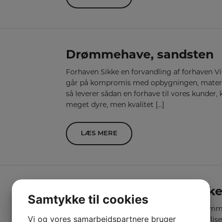
Drømmehave, sandsten
Forhaven Sikke en forvandling af forhaven Vi er
går på kompromis med opbygningen, material
så leverer sådan en forhave til vores kunder, 
meget dyre, men kvalitet […]
LÆS MERE
Drømmehave, Keramiske 
Samtykke til cookies
En lidt udfordrende opgave er endelig kommet
Vi og vores samarbejdspartnere bruger
træterrasse med denne flotte keramiske flise