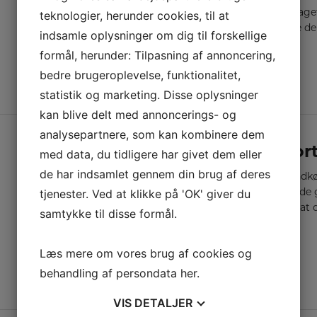
materialerne og maskinerne skulle over tage
teknologier, herunder cookies, til at
plads, åbne en kold flaske hvidvin og nyde de
indsamle oplysninger om dig til forskellige
formål, herunder: Tilpasning af annoncering,
LÆS MERE
bedre brugeroplevelse, funktionalitet,
statistik og marketing. Disse oplysninger
kan blive delt med annoncerings- og
analysepartnere, som kan kombinere dem
Drømmehave, 30×60 Sor
med data, du tidligere har givet dem eller
de har indsamlet gennem din brug af deres
Det hele startede med en trist gammel indkør
tjenester. Ved at klikke på 'OK' giver du
kunne hurtigt konstatere at de eksisterende g
jord. Så inden vi fik set os om, blev det til at
samtykke til disse formål.
[…]
Læs mere om vores brug af cookies og
LÆS MERE
behandling af persondata
her
.
VIS
DETALJER